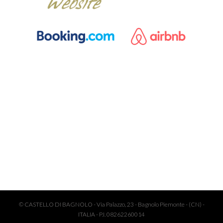
© CASTELLO DI BAGNOLO - Via Palazzo, 23 - Bagnolo Piemonte - (CN) -
ITALIA - P.I. 08262260014