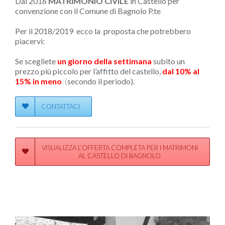
Dal 2016
MATRIMONIO CIVILE
in Castello per
convenzione con il Comune di Bagnolo P.te
Per il 2018/2019 ecco la proposta che potrebbero
piacervi:
Se scegliete
un giorno della settimana
subito un
prezzo più piccolo per l’affitto del castello,
dal 10% al
15% in meno
(
secondo il periodo).
CONTATTACI
VISUALIZZA L’OFFERTA COMPLETA PER I MATRIMONI
AL CASTELLO DI BAGNOLO