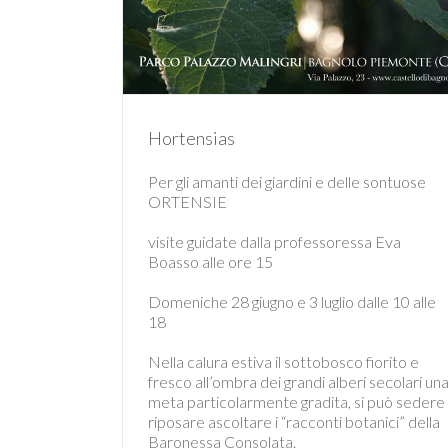
Hortensias
Per gli amanti dei giardini e delle sontuose
ORTENSIE
visite guidate dalla professoressa Eva
Boasso alle ore 15
Domeniche 28 giugno e 3 luglio dalle 10 alle
18
Nella calura estiva il sottobosco fiorito e
fresco all’ombra dei grandi alberi secolari un
meta particolarmente gradita, si può sedere
riposare ascoltare i “racconti botanici” della
Baronessa Consolata.