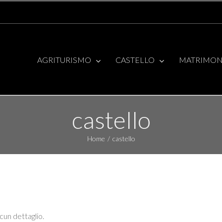
AGRITURISMO
CASTELLO
MATRIMON
castello
Home
/
castello
cun dettaglio.