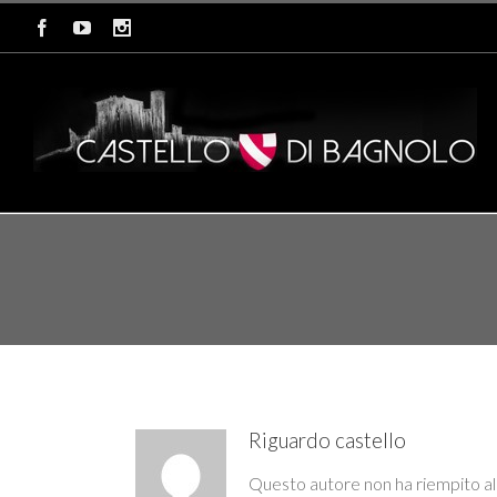
Riguardo
castello
Questo autore non ha riempito al