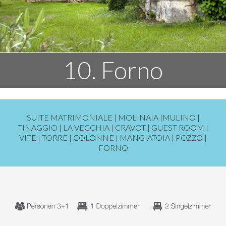
10. Forno
SUITE MATRIMONIALE |
MOLINAIA
|
MULINO
|
TINAGGIO
|
LA VECCHIA
|
CRAVOT
|
GUEST ROOM
|
VITE
|
TORRE
|
COLONNE
|
MANGIATOIA
|
POZZO
|
FORNO